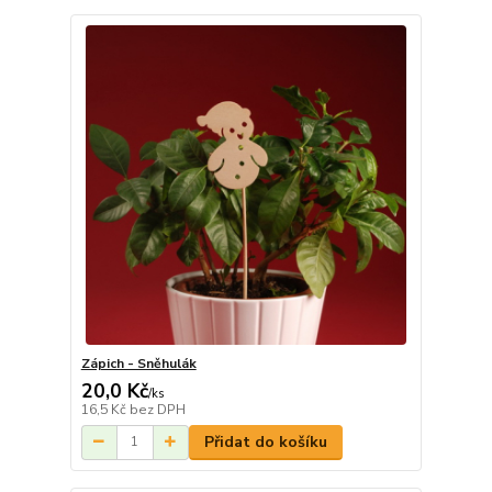
Zápich - Sněhulák
20,0 Kč
/
ks
16,5 Kč
bez DPH
Přidat do košíku