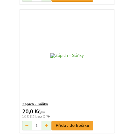
Zápich - Sáňky
20,0 Kč
/
ks
16,5 Kč
bez DPH
Přidat do košíku