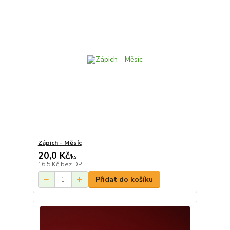
Zápich - Měsíc
20,0 Kč
/
ks
16,5 Kč
bez DPH
Přidat do košíku