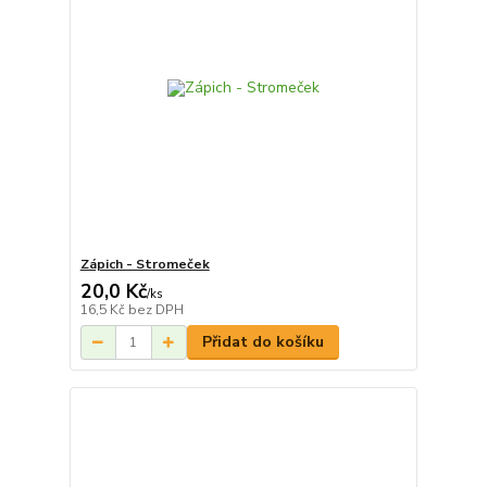
Zápich - Stromeček
20,0 Kč
/
ks
16,5 Kč
bez DPH
Přidat do košíku