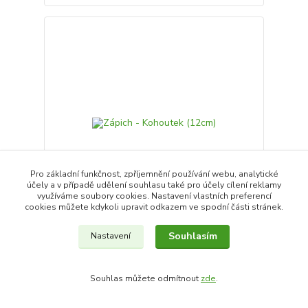
Pro základní funkčnost, zpříjemnění používání webu, analytické
účely a v případě udělení souhlasu také pro účely cílení reklamy
využíváme soubory cookies. Nastavení vlastních preferencí
cookies můžete kdykoli upravit odkazem ve spodní části stránek.
Zápich - Kohoutek (12cm)
Souhlasím
Nastavení
25,0 Kč
/
ks
20,7 Kč
bez DPH
Souhlas můžete odmítnout
zde
.
Přidat do košíku