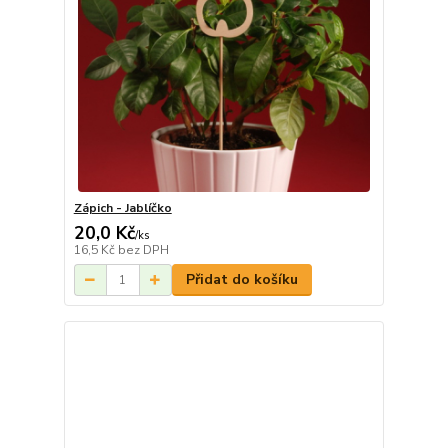
Zápich - Jablíčko
20,0 Kč
/
ks
16,5 Kč
bez DPH
Přidat do košíku