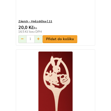
Zápich - Hvězdička č.11
20,0 Kč
/
ks
16,5 Kč
bez DPH
Přidat do košíku