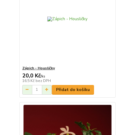
Zápich - Housličky
20,0 Kč
/
ks
16,5 Kč
bez DPH
Přidat do košíku