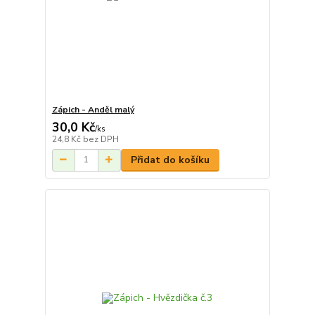
Zápich - Anděl malý
30,0 Kč
/
ks
24,8 Kč
bez DPH
Přidat do košíku