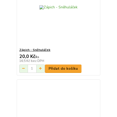
Zápich - Sněhuláček
20,0 Kč
/
ks
16,5 Kč
bez DPH
Přidat do košíku