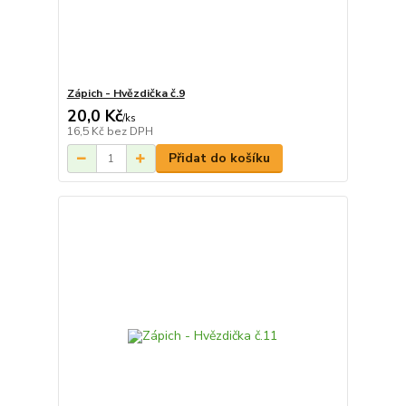
Zápich - Hvězdička č.9
20,0 Kč
/
ks
16,5 Kč
bez DPH
Přidat do košíku