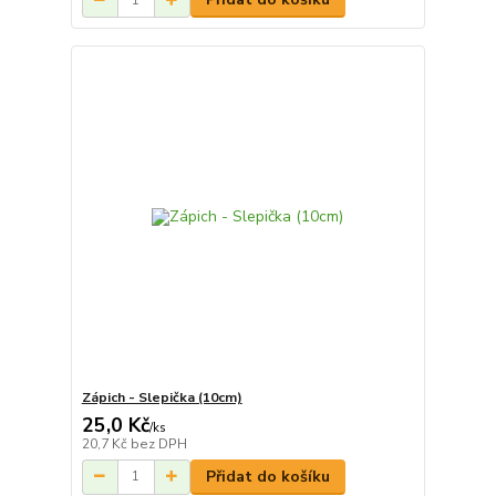
Zápich - Slepička (10cm)
25,0 Kč
/
ks
20,7 Kč
bez DPH
Přidat do košíku