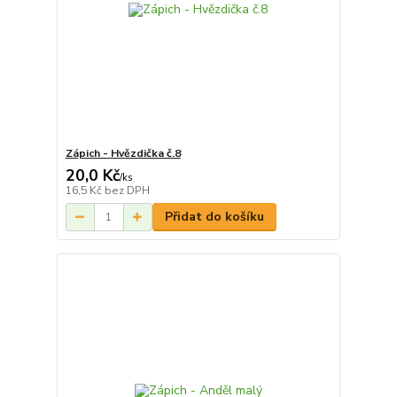
Zápich - Hvězdička č.8
20,0 Kč
/
ks
16,5 Kč
bez DPH
Přidat do košíku