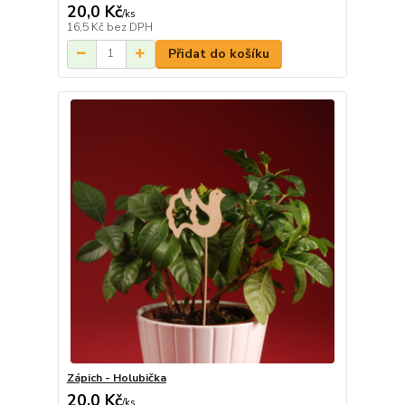
20,0 Kč
/
ks
16,5 Kč
bez DPH
Přidat do košíku
Zápich - Holubička
20,0 Kč
/
ks