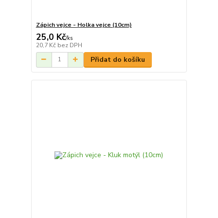
Zápich vejce - Holka vejce (10cm)
25,0 Kč
/
ks
20,7 Kč
bez DPH
Přidat do košíku