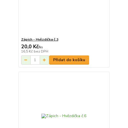
Zápich - Hvězdička č.3
20,0 Kč
/
ks
16,5 Kč
bez DPH
Přidat do košíku