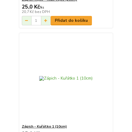
25,0 Kč
/
ks
20,7 Kč
bez DPH
Přidat do košíku
Zápich - Kuřátko 1 (10cm)