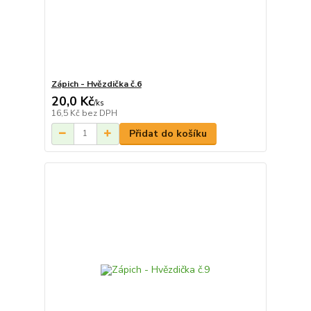
Zápich - Hvězdička č.6
20,0 Kč
/
ks
16,5 Kč
bez DPH
Přidat do košíku