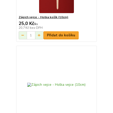
Zápich vejce - Holka košík (10cm)
25,0 Kč
/
ks
20,7 Kč
bez DPH
Přidat do košíku