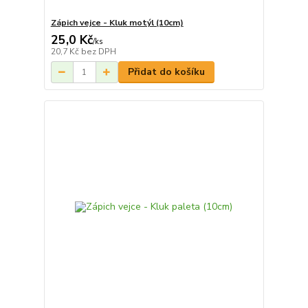
Zápich vejce - Kluk motýl (10cm)
25,0 Kč
/
ks
20,7 Kč
bez DPH
Přidat do košíku