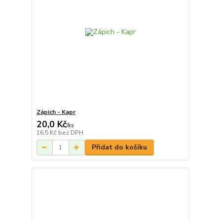
Zápich - Kapr
20,0 Kč
/
ks
16,5 Kč
bez DPH
Přidat do košíku