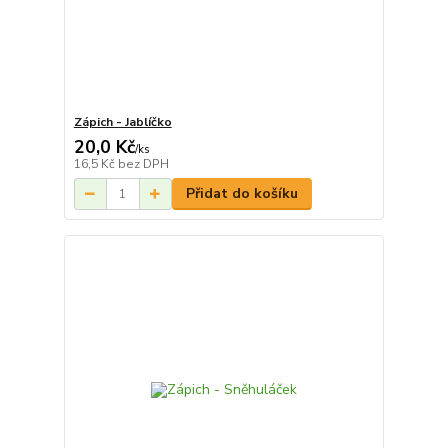
Zápich - Jablíčko
20,0 Kč
/
ks
16,5 Kč
bez DPH
Přidat do košíku