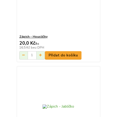
Zápich - Housličky
20,0 Kč
/
ks
16,5 Kč
bez DPH
Přidat do košíku