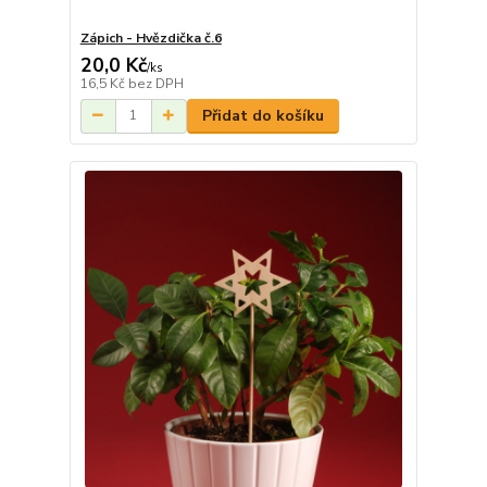
Zápich - Hvězdička č.6
20,0 Kč
/
ks
16,5 Kč
bez DPH
Přidat do košíku