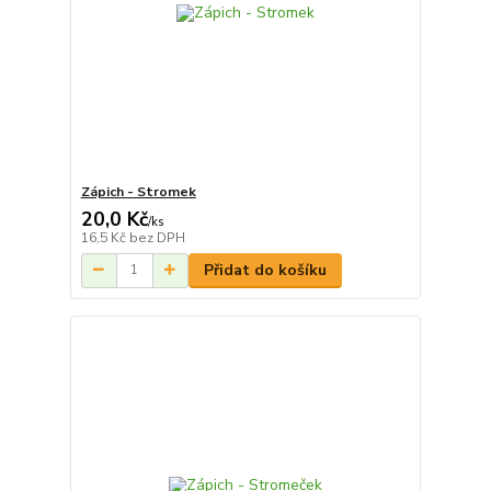
Zápich - Stromek
20,0 Kč
/
ks
16,5 Kč
bez DPH
Přidat do košíku