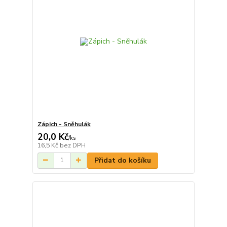
Zápich - Sněhulák
20,0 Kč
/
ks
16,5 Kč
bez DPH
Přidat do košíku