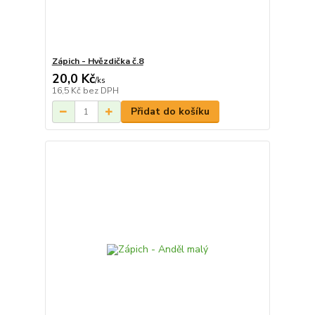
Zápich - Hvězdička č.8
20,0 Kč
/
ks
16,5 Kč
bez DPH
Přidat do košíku