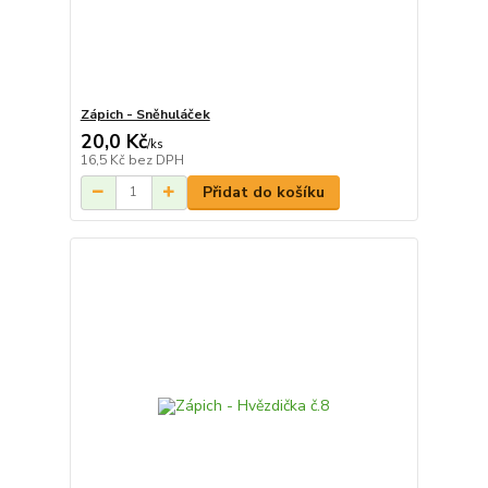
Zápich - Sněhuláček
20,0 Kč
/
ks
16,5 Kč
bez DPH
Přidat do košíku