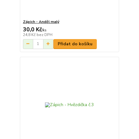
Zápich - Anděl malý
30,0 Kč
/
ks
24,8 Kč
bez DPH
Přidat do košíku