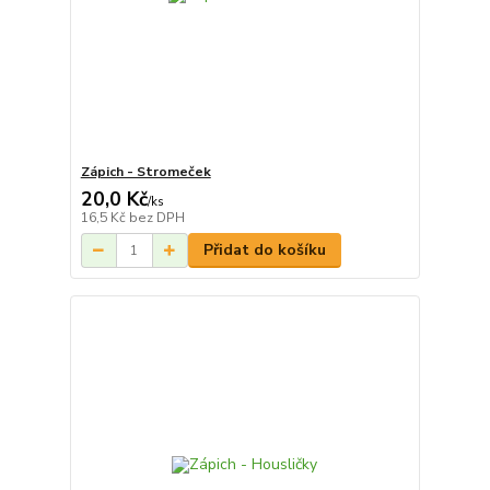
Zápich - Stromeček
20,0 Kč
/
ks
16,5 Kč
bez DPH
Přidat do košíku