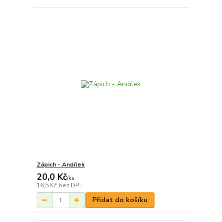
Zápich - Andílek
20,0 Kč
/
ks
16,5 Kč
bez DPH
Přidat do košíku