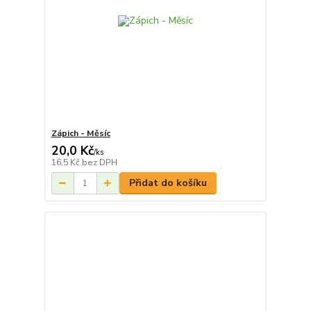
Zápich - Měsíc
20,0 Kč
/
ks
16,5 Kč
bez DPH
Přidat do košíku