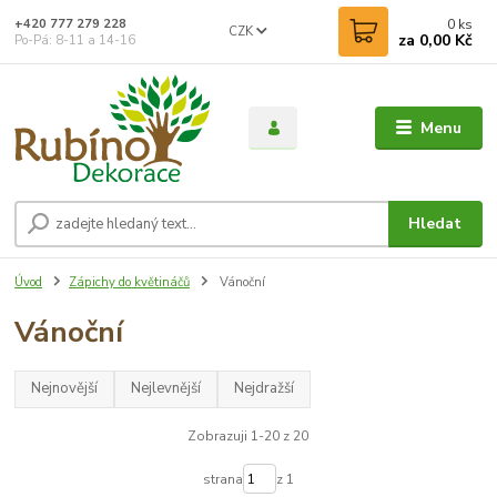
0
ks
+420 777 279 228
CZK
za
0,00 Kč
Po-Pá: 8-11 a 14-16
Menu
Hledat
Úvod
Zápichy do květináčů
Vánoční
Vánoční
Nejnovější
Nejlevnější
Nejdražší
Zobrazuji 1-20 z 20
strana
z 1