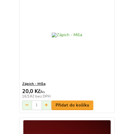
Zápich - Míša
20,0 Kč
/
ks
16,5 Kč
bez DPH
Přidat do košíku