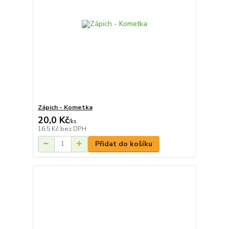
Zápich - Kometka
20,0 Kč
/
ks
16,5 Kč
bez DPH
Přidat do košíku