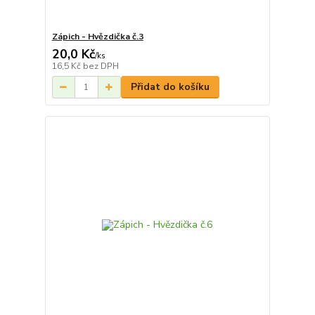
Zápich - Hvězdička č.3
20,0 Kč
/
ks
16,5 Kč
bez DPH
Přidat do košíku