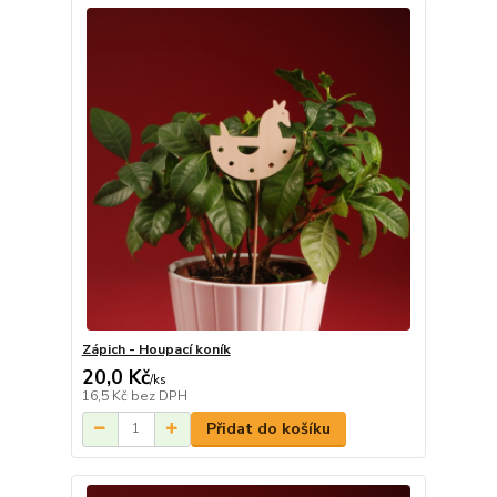
Zápich - Houpací koník
20,0 Kč
/
ks
16,5 Kč
bez DPH
Přidat do košíku