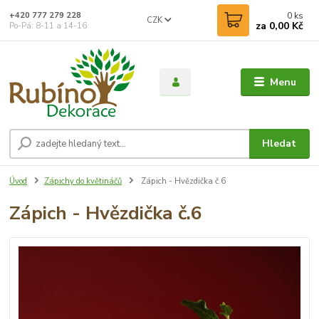
0
ks
+420 777 279 228
CZK
za
0,00 Kč
Po-Pá: 8-11 a 14-16
Menu
Hledat
Úvod
Zápichy do květináčů
Zápich - Hvězdička č.6
Zápich - Hvězdička č.6