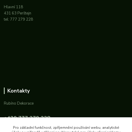
Hlavní 118
431 63 Perštejn
tel: 777 279 228
Kontakty
Rubíno Dekorace
+420 777 279 228
Po-Pá: 8-11 a 14-16
Pro základní funkčnost, zpříjemnění používání webu, analytické