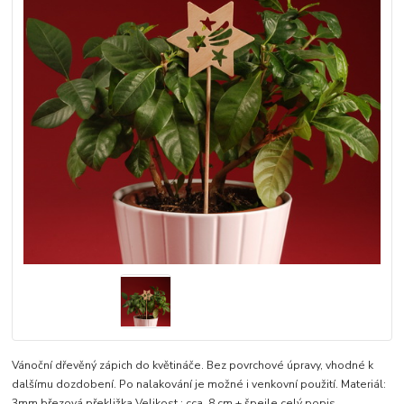
Vánoční dřevěný zápich do květináče. Bez povrchové úpravy, vhodné k
dalšímu dozdobení. Po nalakování je možné i venkovní použití. Materiál:
3mm březová překližka Velikost : cca. 8 cm + špejle
celý popis