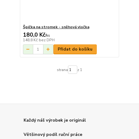
Špička na stromek - sněhová vločka
180,0 Kč
/
ks
148,8 Kč
bez DPH
Přidat do košíku
strana
z 1
Každý náš výrobek je originál
Většinový podíl ruční práce