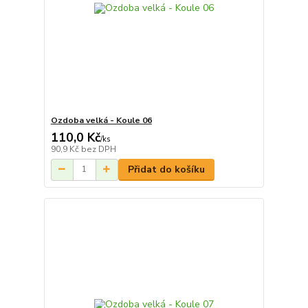
Ozdoba velká - Koule 06
110,0 Kč
/
ks
90,9 Kč
bez DPH
Přidat do košíku