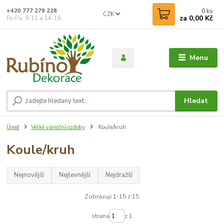
0
ks
+420 777 279 228
CZK
za
0,00 Kč
Po-Pá: 8-11 a 14-16
Menu
Hledat
Úvod
Velké vánoční ozdoby
Koule/kruh
Koule/kruh
Nejnovější
Nejlevnější
Nejdražší
Zobrazuji 1-15 z 15
strana
z 1