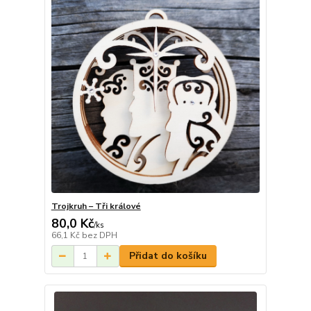
Trojkruh – Tři králové
80,0 Kč
/
ks
66,1 Kč
bez DPH
Přidat do košíku