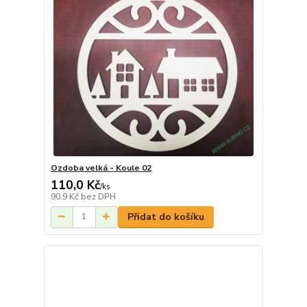
Ozdoba velká - Koule 02
110,0 Kč
/
ks
90,9 Kč
bez DPH
Přidat do košíku