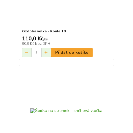
Ozdoba velká - Koule 10
110,0 Kč
/
ks
90,9 Kč
bez DPH
Přidat do košíku