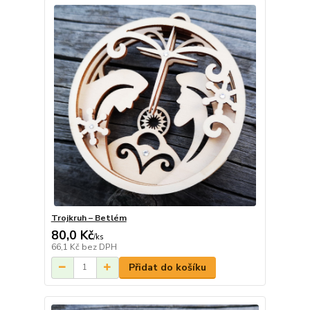
Trojkruh – Betlém
80,0 Kč
/
ks
66,1 Kč
bez DPH
Přidat do košíku