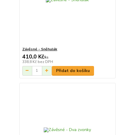
Závěsné - Sněhulák
410,0 Kč
/
ks
338,8 Kč
bez DPH
Přidat do košíku