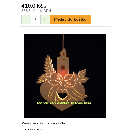
410,0 Kč
/
ks
338,8 Kč
bez DPH
Přidat do košíku
Závěsné - Srdce se svíčkou