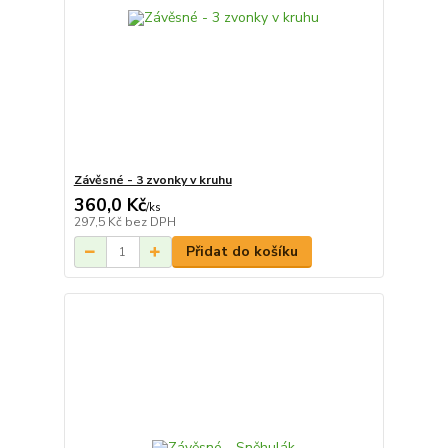
Závěsné - 3 zvonky v kruhu
360,0 Kč
/
ks
297,5 Kč
bez DPH
Přidat do košíku