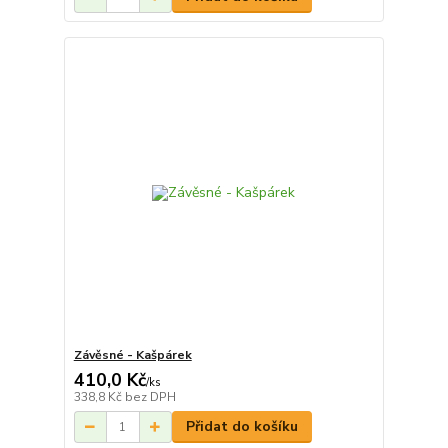
Závěsné - Kašpárek
410,0 Kč
/
ks
338,8 Kč
bez DPH
Přidat do košíku