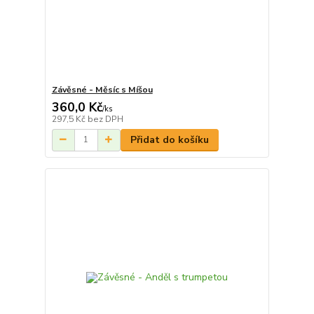
Závěsné - Měsíc s Míšou
360,0 Kč
/
ks
297,5 Kč
bez DPH
Přidat do košíku