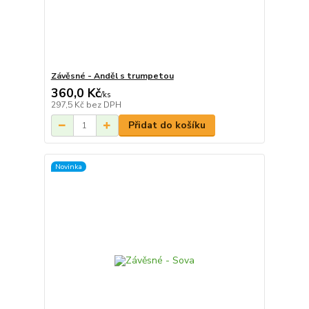
Závěsné - Anděl s trumpetou
360,0 Kč
/
ks
297,5 Kč
bez DPH
Přidat do košíku
Novinka