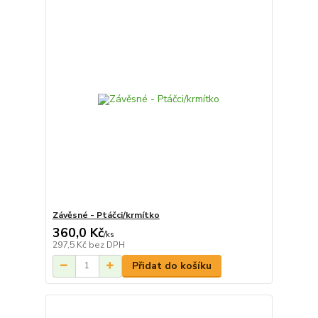
Závěsné - Ptáčci/krmítko
360,0 Kč
/
ks
297,5 Kč
bez DPH
Přidat do košíku