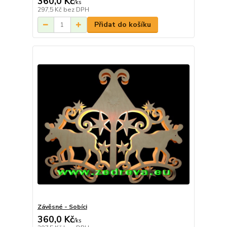
360,0 Kč
/
ks
297,5 Kč
bez DPH
Přidat do košíku
Závěsné - Sobíci
360,0 Kč
/
ks