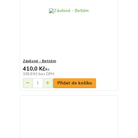
Závěsné - Betlém
410,0 Kč
/
ks
338,8 Kč
bez DPH
Přidat do košíku