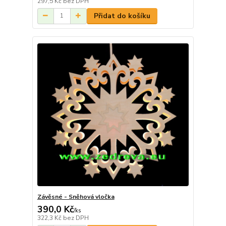
297,5 Kč
bez DPH
Přidat do košíku
Závěsné - Sněhová vločka
390,0 Kč
/
ks
322,3 Kč
bez DPH