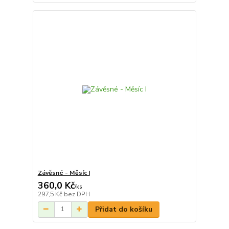
Závěsné - Měsíc I
360,0 Kč
/
ks
297,5 Kč
bez DPH
Přidat do košíku