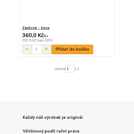
Závěsné - Sova
360,0 Kč
/
ks
297,5 Kč
bez DPH
Přidat do košíku
strana
z 1
Každý náš výrobek je originál
Většinový podíl ruční práce