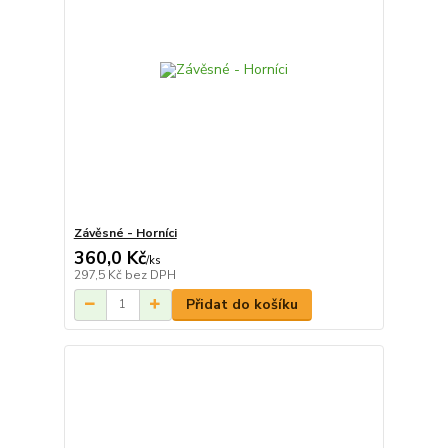
Závěsné - Horníci
360,0 Kč
/
ks
297,5 Kč
bez DPH
Přidat do košíku