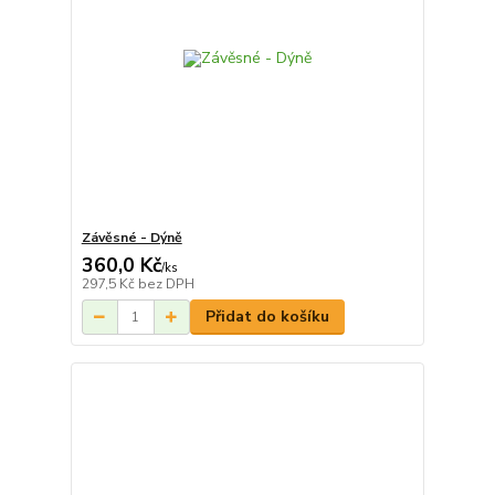
Závěsné - Dýně
360,0 Kč
/
ks
297,5 Kč
bez DPH
Přidat do košíku