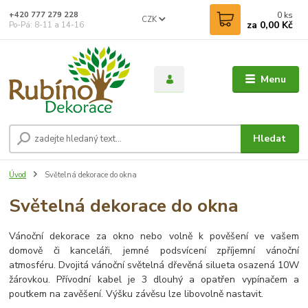
0
ks
+420 777 279 228
CZK
za
0,00 Kč
Po-Pá: 8-11 a 14-16
Menu
Hledat
Úvod
Světelná dekorace do okna
Světelná dekorace do okna
Vánoční dekorace za okno nebo volně k pověšení ve vašem
domově či kanceláři, jemné podsvícení zpříjemní vánoční
atmosféru. Dvojitá vánoční světelná dřevěná silueta osazená 10W
žárovkou. Přívodní kabel je 3 dlouhý a opatřen vypínačem a
poutkem na zavěšení. Výšku závěsu lze libovolně nastavit.