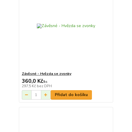
Závěsné - Hvězda se zvonky
360,0 Kč
/
ks
297,5 Kč
bez DPH
Přidat do košíku