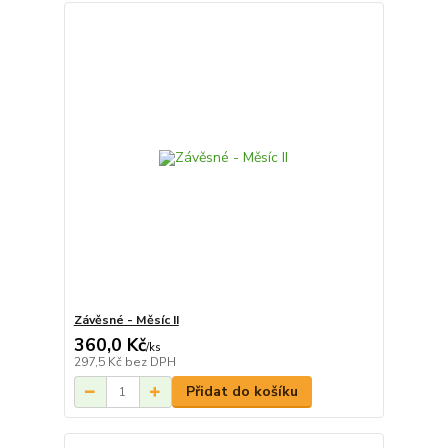
Závěsné - Měsíc II
360,0 Kč
/
ks
297,5 Kč
bez DPH
Přidat do košíku