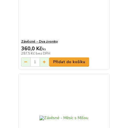
Závěsné - Dva zvonky
360,0 Kč
/
ks
297,5 Kč
bez DPH
Přidat do košíku