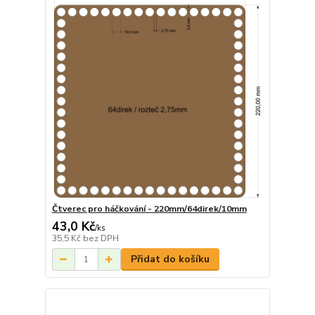
Čtverec pro háčkování - 220mm/64direk/10mm
43,0 Kč
/
ks
35,5 Kč
bez DPH
Přidat do košíku