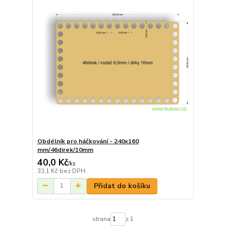
Obdélník pro háčkování - 240x160
mm/46direk/10mm
40,0 Kč
/
ks
33,1 Kč
bez DPH
Přidat do košíku
strana
z 1