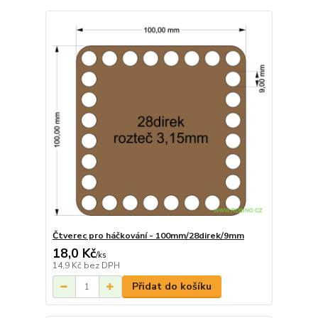
Čtverec pro háčkování - 100mm/28direk/9mm
18,0 Kč
/
ks
14,9 Kč
bez DPH
Přidat do košíku