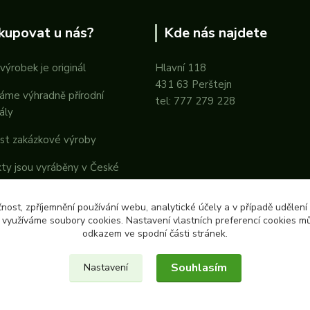
kupovat u nás?
Kde nás najdete
výrobek je originál
Hlavní 118
431 63 Perštejn
áme výhradně přírodní
tel: 777 279 228
ály
st zakázkové výroby
ty jsou vyráběny v České
ice
čnost, zpříjemnění používání webu, analytické účely a v případě udělení
y využíváme soubory cookies. Nastavení vlastních preferencí cookies mů
odkazem ve spodní části stránek.
Souhlasím
Nastavení