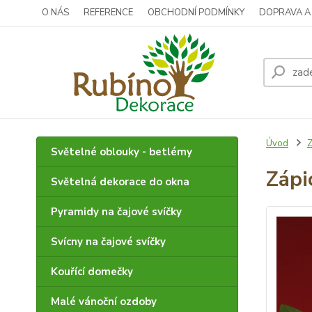
O NÁS
REFERENCE
OBCHODNÍ PODMÍNKY
DOPRAVA A
Úvod
Z
Světelné oblouky - betlémy
Zápi
Světelná dekorace do okna
Pyramidy na čajové svíčky
Svícny na čajové svíčky
Kouřící domečky
Malé vánoční ozdoby