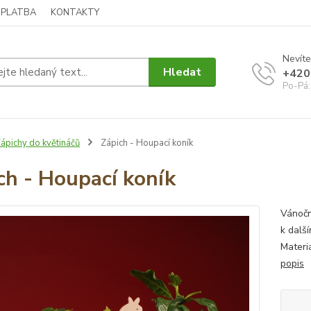
 PLATBA
KONTAKTY
Nevíte
Hledat
+420
Po-Pá:
ápichy do květináčů
Zápich - Houpací koník
ch - Houpací koník
Vánočn
k dalš
Materi
popis