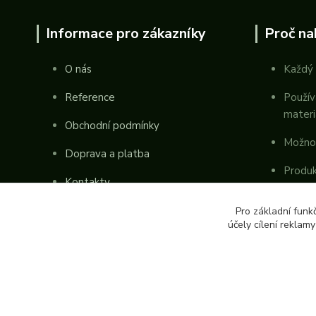
Informace pro zákazníky
Proč na
O nás
Každý 
Reference
Použív
materi
Obchodní podmínky
Možno
Doprava a platba
Produk
Kontakty
republ
Pro základní funk
účely cílení reklam