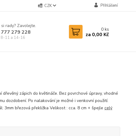
Přihlášení
CZK
 si rady? Zavolejte.
0
ks
 777 279 228
za
0,00 Kč
 8-11 a 14-16
í dřevěný zápich do květináče. Bez povrchové úpravy, vhodné
ímu dozdobení. Po nalakování je možné i venkovní použití.
ál: 3mm březová překližka Velikost : cca. 8 cm + špejle
celý