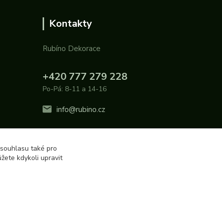
Kontakty
Rubíno Dekorace
+420 777 279 228
Po-Pá: 8-11 a 14-16
info@rubino.cz
 souhlasu také pro
žete kdykoli upravit