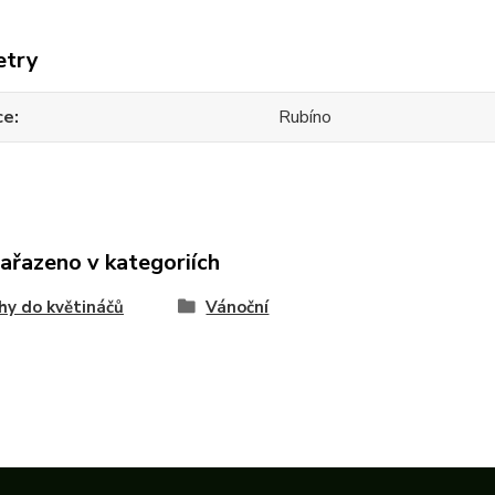
etry
ce
Rubíno
zařazeno v kategoriích
hy do květináčů
Vánoční