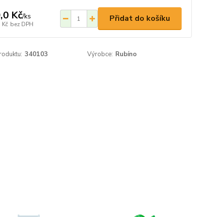
,0 Kč
/
ks
Přidat do košíku
 Kč
bez DPH
roduktu:
340103
Výrobce:
Rubíno