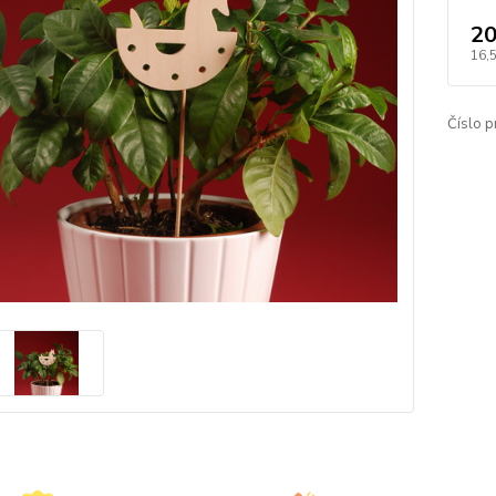
20
16,5
Číslo p