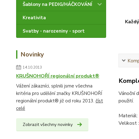
Šablony na PEDIG/HÁČKOVÁNÍ
Kreativita
Každý
Svatby - narozeniny - sport
Novinky
Kompl
14.10.2013
KRUŠNOHOŘÍ regionální produkt®
Komple
Vážení zákazníci, splnili jsme všechna
Vánoční d
kritéria pro udělění značky KRUŠNOHOŘÍ
použití.
regionální produkt® již od roku 2013.
číst
celé
Materiál
Velikost 
Zobrazit všechny novinky