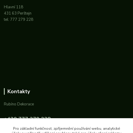
Hlavní 118
431 63 Perštejn
tel: 777 279 228
Kontakty
Rubíno Dekorace
+420 777 279 228
Po-Pá: 8-11 a 14-16
Pro základní funkčnost, zpříjemnění používání webu, analytické