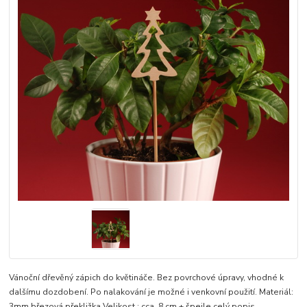
Vánoční dřevěný zápich do květináče. Bez povrchové úpravy, vhodné k
dalšímu dozdobení. Po nalakování je možné i venkovní použití. Materiál:
3mm březová překližka Velikost : cca. 8 cm + špejle
celý popis