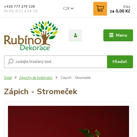
0
ks
+420 777 279 228
CZK
za
0,00 Kč
Po-Pá: 8-11 a 14-16
Menu
Hledat
Úvod
Zápichy do květináčů
Zápich - Stromeček
Zápich - Stromeček