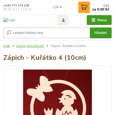
0
ks
+420 777 279 228
CZK
za
0,00 Kč
Po-Pá: 8-11 a 14-16
Menu
Hledat
Úvod
Zápichy do květináčů
Zápich - Kuřátko 4 (10cm)
Zápich - Kuřátko 4 (10cm)