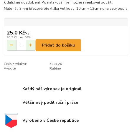
k dalšímu dozdobení. Po nalakování je možné i venkovní použití.
Materiál: 3mm březová překližka Velikost : 10 cm + 12cm noha
celý popis
25,0 Kč
/
ks
20,7 Kč
bez DPH
Přidat do košíku
Číslo produktu:
600126
Výrobce:
Rubíno
Každý náš výrobek je originál
Většinový podíl ruční práce
Vyrobeno v České republice