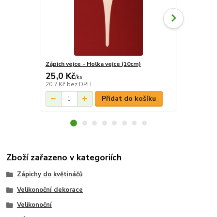
Zápich vejce - Holka vejce (10cm)
Zápich vejce
25,0 Kč
25,0 Kč
/
ks
/
k
20,7 Kč
bez DPH
20,7 Kč
bez 
Přidat do košíku
Zboží zařazeno v kategoriích
Zápichy do květináčů
Velikonoční dekorace
Velikonoční