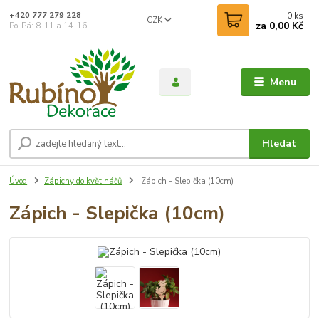
0
ks
+420 777 279 228
CZK
za
0,00 Kč
Po-Pá: 8-11 a 14-16
Menu
Hledat
Úvod
Zápichy do květináčů
Zápich - Slepička (10cm)
Zápich - Slepička (10cm)