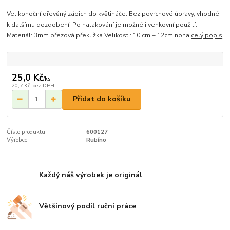
Velikonoční dřevěný zápich do květináče. Bez povrchové úpravy, vhodné
k dalšímu dozdobení. Po nalakování je možné i venkovní použití.
Materiál: 3mm březová překližka Velikost : 10 cm + 12cm noha
celý popis
25,0 Kč
/
ks
20,7 Kč
bez DPH
Přidat do košíku
Číslo produktu:
600127
Výrobce:
Rubíno
Každý náš výrobek je originál
Většinový podíl ruční práce