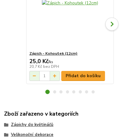
Zápich - Kohoutek (12cm)
Zápich vejce
25,0 Kč
25,0 Kč
/
ks
/
k
20,7 Kč
bez DPH
20,7 Kč
bez 
Přidat do košíku
Zboží zařazeno v kategoriích
Zápichy do květináčů
Velikonoční dekorace