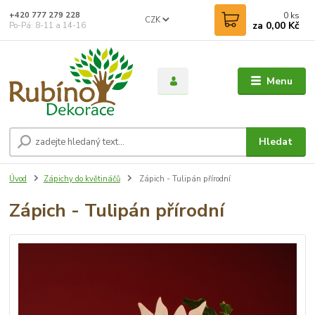
0
ks
+420 777 279 228
CZK
za
0,00 Kč
Po-Pá: 8-11 a 14-16
Menu
Hledat
Úvod
Zápichy do květináčů
Zápich - Tulipán přírodní
Zápich - Tulipán přírodní