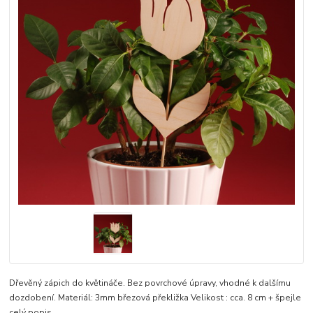
Dřevěný zápich do květináče. Bez povrchové úpravy, vhodné k dalšímu
dozdobení. Materiál: 3mm březová překližka Velikost : cca. 8 cm + špejle
celý popis