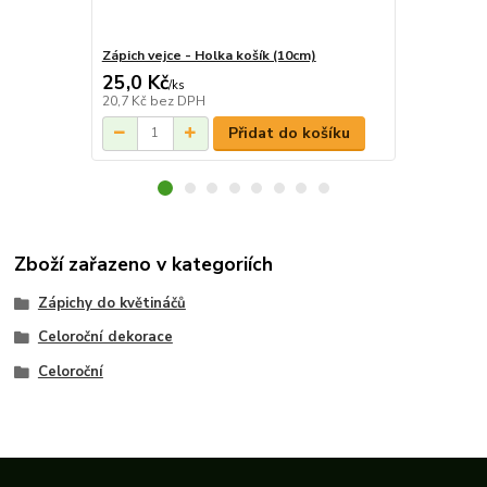
Zápich vejce - Holka košík (10cm)
Zápich vejce
25,0 Kč
25,0 Kč
/
ks
/
k
20,7 Kč
bez DPH
20,7 Kč
bez 
Přidat do košíku
Zboží zařazeno v kategoriích
Zápichy do květináčů
Celoroční dekorace
Celoroční