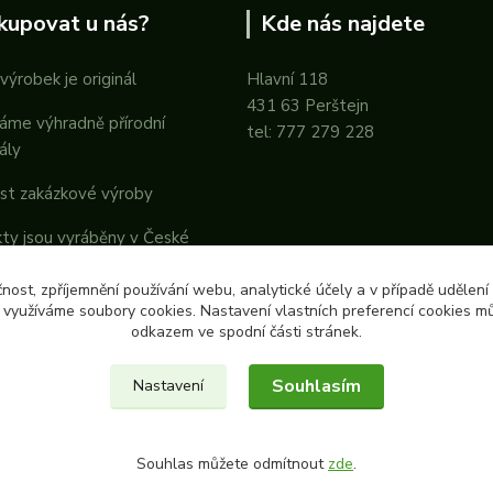
kupovat u nás?
Kde nás najdete
výrobek je originál
Hlavní 118
431 63 Perštejn
áme výhradně přírodní
tel: 777 279 228
ály
st zakázkové výroby
ty jsou vyráběny v České
ice
čnost, zpříjemnění používání webu, analytické účely a v případě udělení
y využíváme soubory cookies. Nastavení vlastních preferencí cookies mů
odkazem ve spodní části stránek.
Souhlasím
Nastavení
Souhlas můžete odmítnout
zde
.