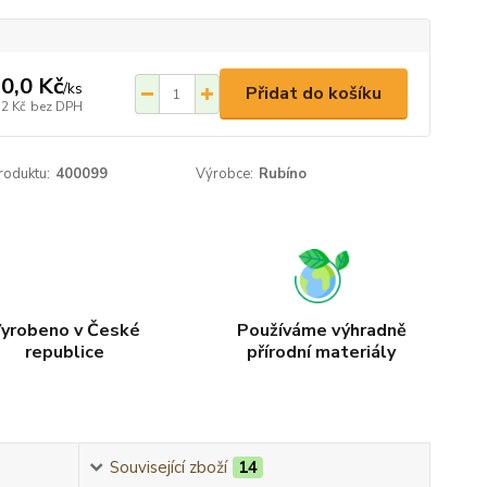
0,0 Kč
/
ks
Přidat do košíku
,2 Kč
bez DPH
roduktu:
400099
Výrobce:
Rubíno
yrobeno v České
Používáme výhradně
republice
přírodní materiály
Související zboží
14