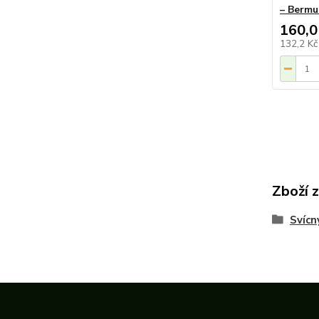
– Bermu
160,0
132,2 K
Zboží 
Svícn