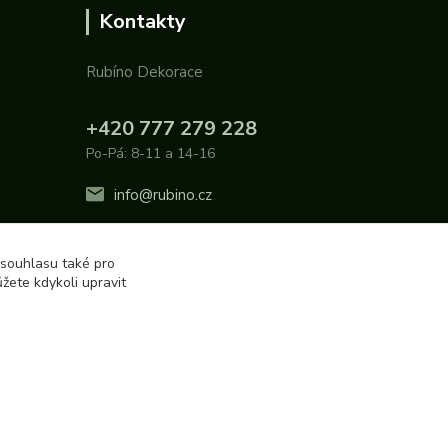
Kontakty
Rubíno Dekorace
+420 777 279 228
Po-Pá: 8-11 a 14-16
info@rubino.cz
 souhlasu také pro
žete kdykoli upravit
Vytvořeno na
Eshop-rychle.cz