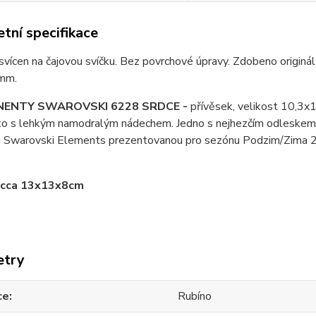
tní specifikace
svícen na čajovou svíčku. Bez povrchové úpravy. Zdobeno orig
mm.
ENTY SWAROVSKI 6228 SRDCE -
přívěsek, velikost 10,3x1
čko s lehkým namodralým nádechem. Jedno s nejhezčím odleskem 
 Swarovski Elements prezentovanou pro sezónu Podzim/Zima
cca 13x13x8cm
etry
ce
Rubíno