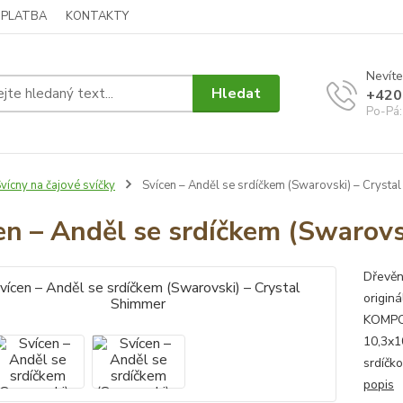
 PLATBA
KONTAKTY
Nevíte
Hledat
+420
Po-Pá:
vícny na čajové svíčky
Svícen – Anděl se srdíčkem (Swarovski) – Crysta
en – Anděl se srdíčkem (Swarovs
Dřevěn
origin
KOMPO
10,3x1
srdíčk
popis