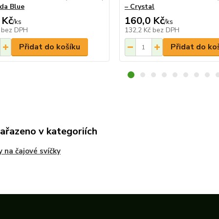
da Blue
– Crystal
 Kč
160,0 Kč
/
ks
/
ks
č
bez DPH
132,2 Kč
bez DPH
Přidat do košíku
Přidat do ko
zařazeno v kategoriích
y na čajové svíčky