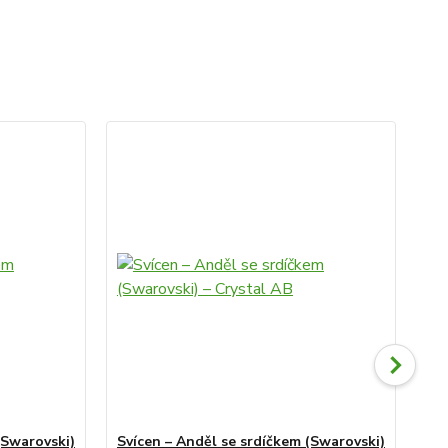
(Swarovski)
Svícen – Anděl se srdíčkem (Swarovski)
Sv