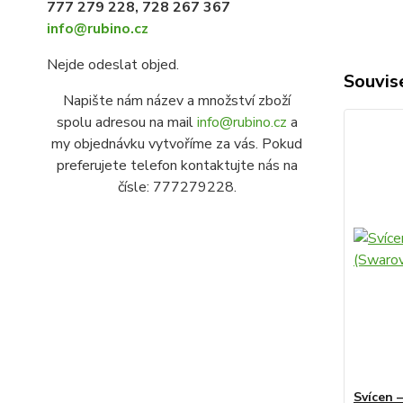
777 279 228, 728 267 367
info@rubino.cz
Nejde odeslat objed.
Souvise
Napište nám název a množství zboží
spolu adresou na mail
info@rubino.cz
a
my objednávku vytvoříme za vás. Pokud
preferujete telefon kontaktujte nás na
čísle: 777279228.
Svícen 