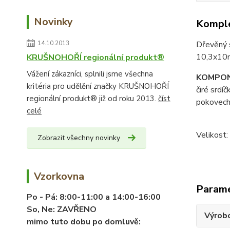
Novinky
Komple
14.10.2013
Dřevěný 
10,3x10
KRUŠNOHOŘÍ regionální produkt®
Vážení zákazníci, splnili jsme všechna
KOMPON
kritéria pro udělění značky KRUŠNOHOŘÍ
čiré srdí
regionální produkt® již od roku 2013.
číst
pokovech
celé
Velikost:
Zobrazit všechny novinky
Vzorkovna
Param
Po - Pá:
8:00-11:00 a 14:00-16:00
So, Ne:
ZAVŘENO
Výrob
mimo tuto dobu po domluvě: