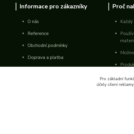
Informace pro zákazníky
Proč na
O nás
Každý 
Reference
Použív
materi
Obchodní podmínky
Možno
Doprava a platba
Produk
Kontakty
republ
Pro základní funk
účely cílení reklam