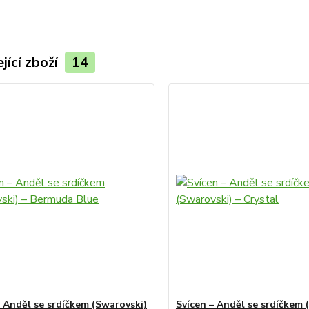
jící zboží
14
– Anděl se srdíčkem (Swarovski)
Svícen – Anděl se srdíčkem 