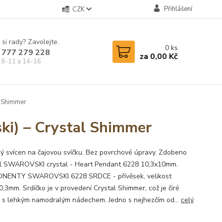
Přihlášení
CZK
 si rady? Zavolejte.
0
ks
 777 279 228
za
0,00 Kč
 8-11 a 14-16
l Shimmer
ki) – Crystal Shimmer
ý svícen na čajovou svíčku. Bez povrchové úpravy. Zdobeno
ál SWAROVSKI crystal - Heart Pendant 6228 10,3x10mm.
NENTY SWAROVSKI 6228 SRDCE - přívěsek, velikost
0,3mm. Srdíčko je v provedení Crystal Shimmer, což je čiré
o s lehkým namodralým nádechem. Jedno s nejhezčím od...
celý