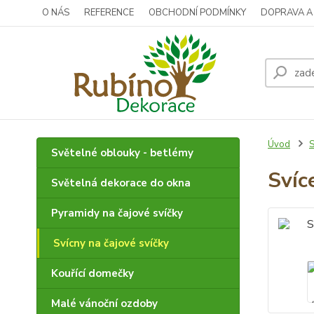
O NÁS
REFERENCE
OBCHODNÍ PODMÍNKY
DOPRAVA A
Úvod
S
Světelné oblouky - betlémy
Svíc
Světelná dekorace do okna
Pyramidy na čajové svíčky
Svícny na čajové svíčky
Kouřící domečky
Malé vánoční ozdoby