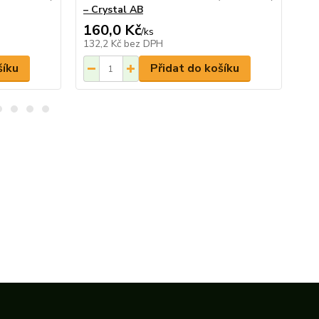
– Crystal AB
– S
160,0 Kč
16
/
ks
132,2 Kč
bez DPH
13
šíku
Přidat do košíku