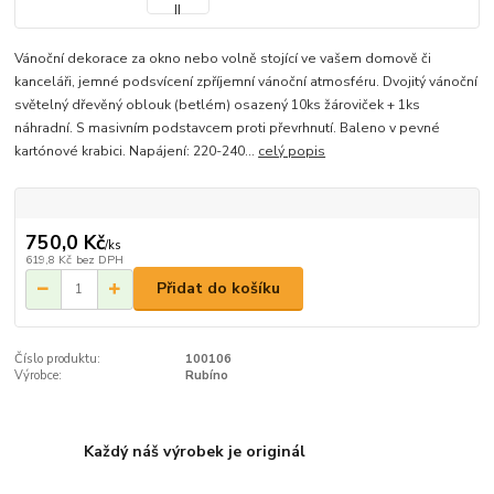
Vánoční dekorace za okno nebo volně stojící ve vašem domově či
kanceláři, jemné podsvícení zpříjemní vánoční atmosféru. Dvojitý vánoční
světelný dřevěný oblouk (betlém) osazený 10ks žároviček + 1ks
náhradní. S masivním podstavcem proti převrhnutí. Baleno v pevné
kartónové krabici. Napájení: 220-240...
celý popis
750,0 Kč
/
ks
619,8 Kč
bez DPH
Přidat do košíku
Číslo produktu:
100106
Výrobce:
Rubíno
Každý náš výrobek je originál