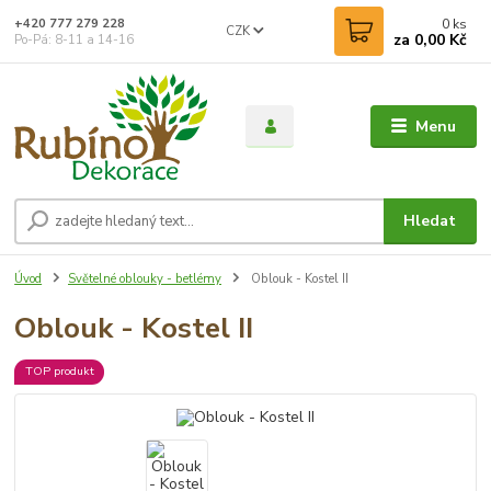
0
ks
+420 777 279 228
CZK
za
0,00 Kč
Po-Pá: 8-11 a 14-16
Menu
Hledat
Úvod
Světelné oblouky - betlémy
Oblouk - Kostel II
Oblouk - Kostel II
TOP produkt