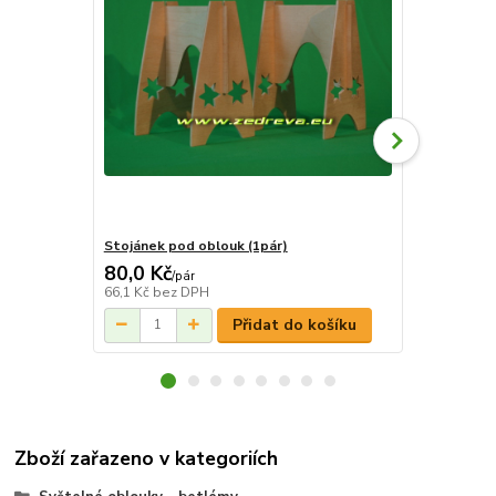
Stojánek pod oblouk (1pár)
Oblouk - Bet
80,0 Kč
750,0 Kč
/
pár
66,1 Kč
bez DPH
619,8 Kč
bez
Přidat do košíku
Zboží zařazeno v kategoriích