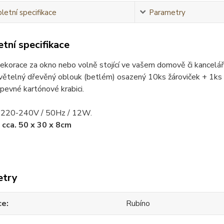
etní specifikace
Parametry
tní specifikace
ekorace za okno nebo volně stojící ve vašem domově či kanceláři
větelný dřevěný oblouk (betlém) osazený 10ks žároviček + 1ks 
pevné kartónové krabici.
: 220-240V / 50Hz / 12W.
:
cca. 50 x 30 x 8cm
etry
ce
Rubíno