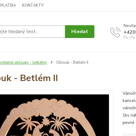
 PLATBA
KONTAKTY
Nevíte
Hledat
+420
Po-Pá:
větelné oblouky - betlémy
Oblouk - Betlém II
uk - Betlém II
Vánočn
kancel
vánočn
1ks ná
pevné 