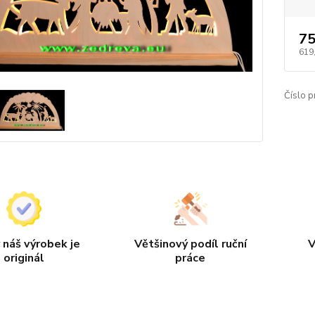
75
619
Číslo p
 náš výrobek je
Většinový podíl ruční
V
originál
práce