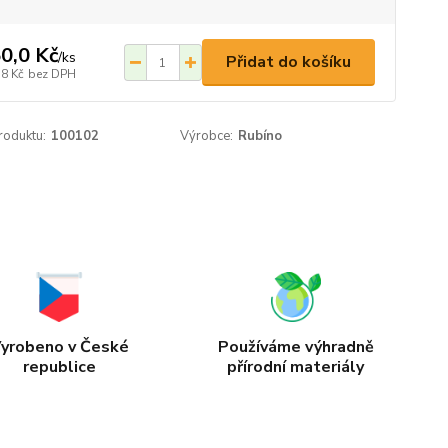
0,0 Kč
/
ks
Přidat do košíku
,8 Kč
bez DPH
roduktu:
100102
Výrobce:
Rubíno
yrobeno v České
Používáme výhradně
republice
přírodní materiály