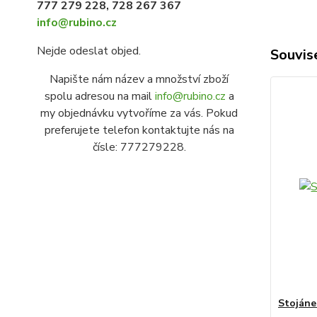
777 279 228, 728 267 367
info@rubino.cz
Nejde odeslat objed.
Souvise
Napište nám název a množství zboží
spolu adresou na mail
info@rubino.cz
a
my objednávku vytvoříme za vás. Pokud
preferujete telefon kontaktujte nás na
čísle: 777279228.
Stojáne