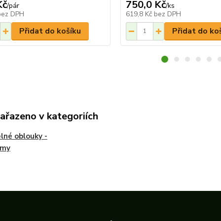
Kč
750,0 Kč
/
pár
/
ks
bez DPH
619,8 Kč
bez DPH
Přidat do košíku
Přidat do ko
zařazeno v kategoriích
lné oblouky -
émy