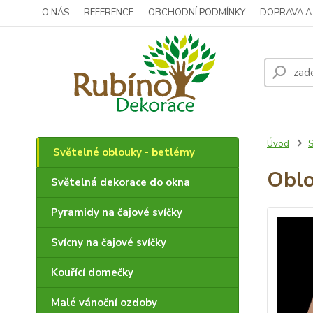
O NÁS
REFERENCE
OBCHODNÍ PODMÍNKY
DOPRAVA A
Úvod
S
Světelné oblouky - betlémy
Oblo
Světelná dekorace do okna
Pyramidy na čajové svíčky
Svícny na čajové svíčky
Kouřící domečky
Malé vánoční ozdoby