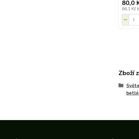
80,0 
66,1 Kč
Zboží 
Světe
betl