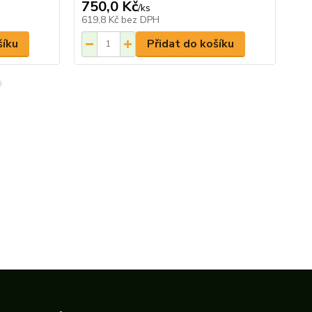
750,0 Kč
75
/
ks
619,8 Kč
bez DPH
61
šíku
Přidat do košíku