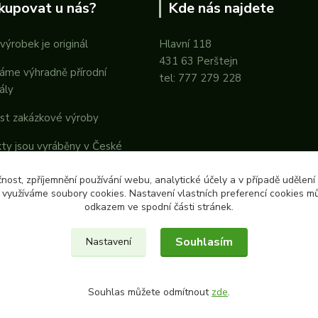
kupovat u nás?
Kde nás najdete
výrobek je originál
Hlavní 118
431 63 Perštejn
áme výhradně přírodní
tel: 777 279 228
ály
st zakázkové výroby
ty jsou vyráběny v České
ice
čnost, zpříjemnění používání webu, analytické účely a v případě udělení
y využíváme soubory cookies. Nastavení vlastních preferencí cookies mů
odkazem ve spodní části stránek.
Souhlasím
Nastavení
Souhlas můžete odmítnout
zde
.