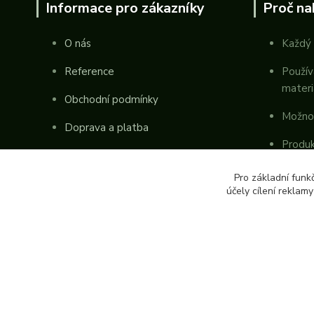
Informace pro zákazníky
Proč na
O nás
Každý 
Reference
Použív
materi
Obchodní podmínky
Možno
Doprava a platba
Produk
Kontakty
republ
Pro základní funk
účely cílení reklam