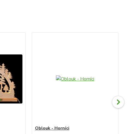
Oblouk - Horníci
Obl