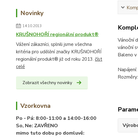
Kompl
Novinky
Komple
14.10.2013
KRUŠNOHOŘÍ regionální produkt®
Vánoční d
Vážení zákazníci, splnili jsme všechna
vánoční s
kritéria pro udělění značky KRUŠNOHOŘÍ
Baleno v 
regionální produkt® již od roku 2013.
číst
celé
Napájení
Rozměry
Zobrazit všechny novinky
Vzorkovna
Param
Po - Pá:
8:00-11:00 a 14:00-16:00
Výrob
So, Ne:
ZAVŘENO
mimo tuto dobu po domluvě: