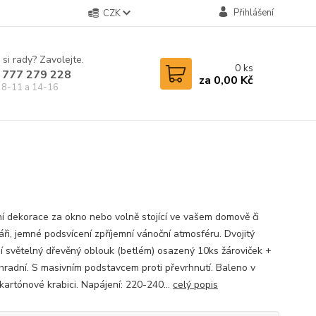
Přihlášení
CZK
 si rady? Zavolejte.
0
ks
 777 279 228
za
0,00 Kč
 8-11 a 14-16
í dekorace za okno nebo volně stojící ve vašem domově či
áři, jemné podsvícení zpříjemní vánoční atmosféru. Dvojitý
í světelný dřevěný oblouk (betlém) osazený 10ks žároviček +
hradní. S masivním podstavcem proti převrhnutí. Baleno v
kartónové krabici. Napájení: 220-240...
celý popis