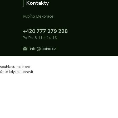
Kontakty
Rubíno Dekorace
+420 777 279 228
Po-Pá: 8-11 a 14-16
info@rubino.cz
 souhlasu také pro
žete kdykoli upravit
Vytvořeno na
Eshop-rychle.cz