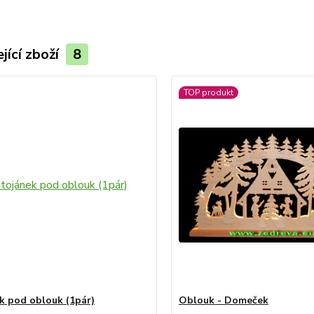
jící zboží
8
TOP produkt
k pod oblouk (1pár)
Oblouk - Domeček