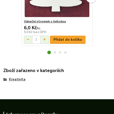
Vánoční stromek s hvězdou
Vánoční kou
6,0 Kč
15,0 Kč
/
ks
/
k
5,0 Kč
bez DPH
12,4 Kč
bez 
Přidat do košíku
Zboží zařazeno v kategoriích
Kreativita