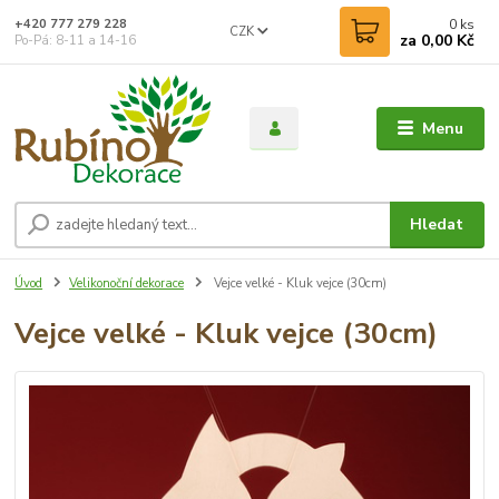
0
ks
+420 777 279 228
CZK
za
0,00 Kč
Po-Pá: 8-11 a 14-16
Menu
Hledat
Úvod
Velikonoční dekorace
Vejce velké - Kluk vejce (30cm)
Vejce velké - Kluk vejce (30cm)