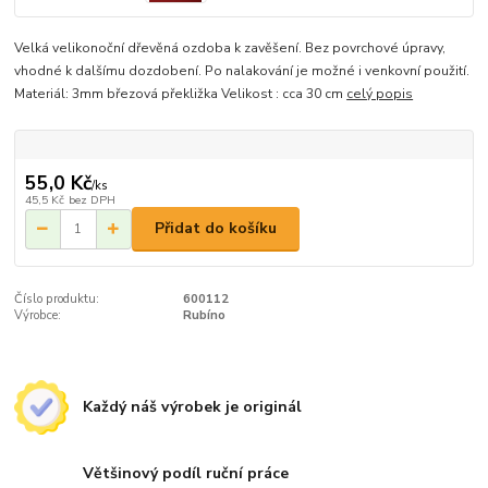
Velká velikonoční dřevěná ozdoba k zavěšení. Bez povrchové úpravy,
vhodné k dalšímu dozdobení. Po nalakování je možné i venkovní použití.
Materiál: 3mm březová překližka Velikost : cca 30 cm
celý popis
55,0 Kč
/
ks
45,5 Kč
bez DPH
Přidat do košíku
Číslo produktu:
600112
Výrobce:
Rubíno
Každý náš výrobek je originál
Většinový podíl ruční práce