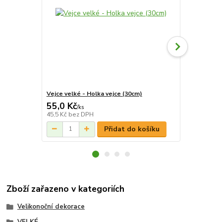
Vejce velké - Holka vejce (30cm)
Vejce velké 
55,0 Kč
55,0 Kč
/
ks
/
k
45,5 Kč
bez DPH
45,5 Kč
bez 
Přidat do košíku
Zboží zařazeno v kategoriích
Velikonoční dekorace