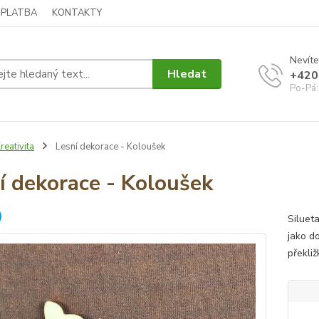
 PLATBA
KONTAKTY
Nevíte
Hledat
+420
Po-Pá:
reativita
Lesní dekorace - Koloušek
í dekorace - Koloušek
Siluet
jako d
překli