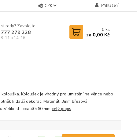
Přihlášení
CZK
 si rady? Zavolejte.
0
ks
 777 279 228
za
0,00 Kč
 8-11 a 14-16
a kolouška. Koloušek je vhodný pro umístění na věnce nebo
oplněk k další dekoraci.Materiál: 3mm březová
žkaVelikost : cca 40x60 mm
celý popis