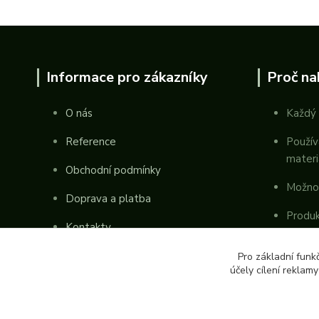
Informace pro zákazníky
Proč na
O nás
Každý 
Reference
Použív
materi
Obchodní podmínky
Možno
Doprava a platba
Produk
Kontakty
republ
Pro základní funk
účely cílení reklam