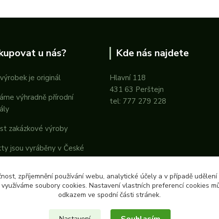
kupovat u nás?
Kde nás najdete
výrobek je originál
Hlavní 118
431 63 Perštejn
áme výhradně přírodní
tel: 777 279 228
ály
st zakázkové výroby
ty jsou vyráběny v České
ice
čnost, zpříjemnění používání webu, analytické účely a v případě udělení
y využíváme soubory cookies. Nastavení vlastních preferencí cookies mů
odkazem ve spodní části stránek.
Nastavení