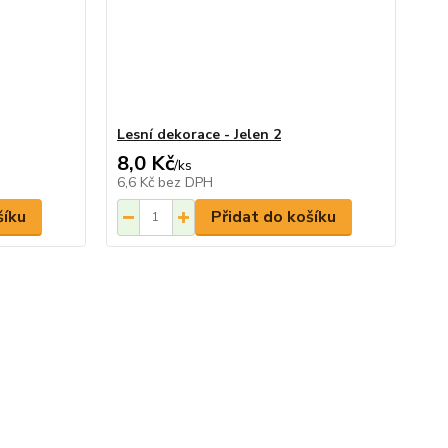
Lesní dekorace - Jelen 2
8,0 Kč
/
ks
6,6 Kč
bez DPH
šíku
Přidat do košíku