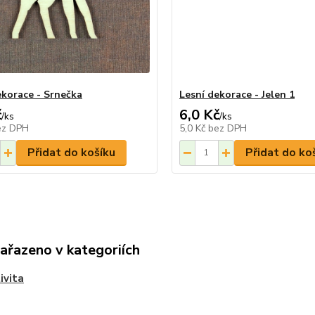
ekorace - Srnečka
Lesní dekorace - Jelen 1
č
6,0 Kč
/
ks
/
ks
ez DPH
5,0 Kč
bez DPH
Přidat do košíku
Přidat do ko
zařazeno v kategoriích
ivita