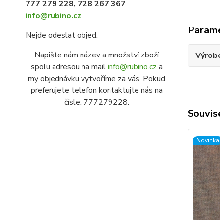
777 279 228, 728 267 367
info@rubino.cz
Param
Nejde odeslat objed.
Napište nám název a množství zboží
Výrob
spolu adresou na mail
info@rubino.cz
a
my objednávku vytvoříme za vás. Pokud
preferujete telefon kontaktujte nás na
čísle: 777279228.
Souvise
Novinka