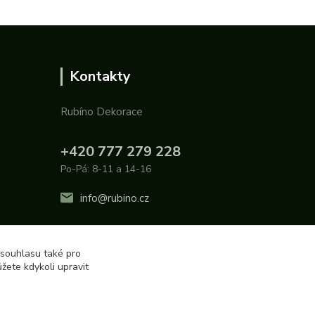
Kontakty
Rubíno Dekorace
+420 777 279 228
Po-Pá: 8-11 a 14-16
info@rubino.cz
 souhlasu také pro
žete kdykoli upravit