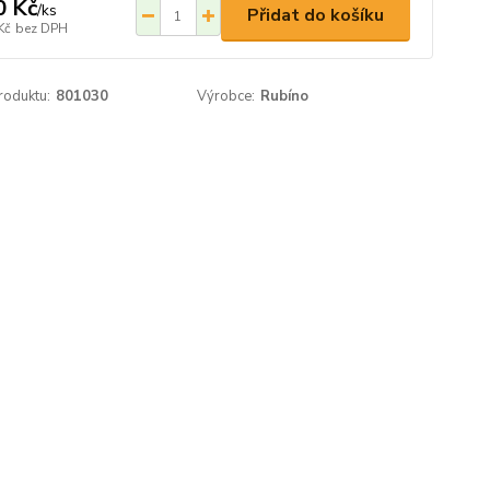
0 Kč
/
ks
Přidat do košíku
Kč
bez DPH
roduktu:
801030
Výrobce:
Rubíno