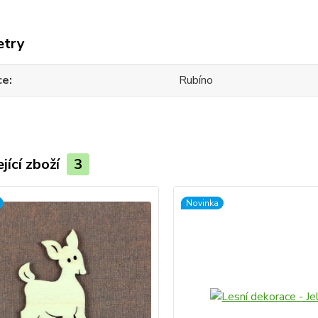
etry
ce
Rubíno
jící zboží
3
Novinka