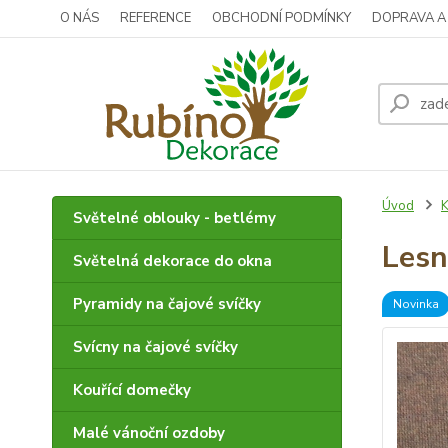
O NÁS
REFERENCE
OBCHODNÍ PODMÍNKY
DOPRAVA A
Úvod
K
Světelné oblouky - betlémy
Lesn
Světelná dekorace do okna
Pyramidy na čajové svíčky
Novinka
Svícny na čajové svíčky
Kouřící domečky
Malé vánoční ozdoby