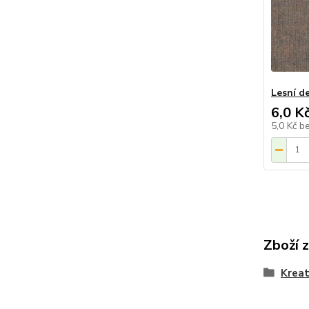
Lesní d
6,0 K
5,0 Kč
b
Zboží 
Kreat