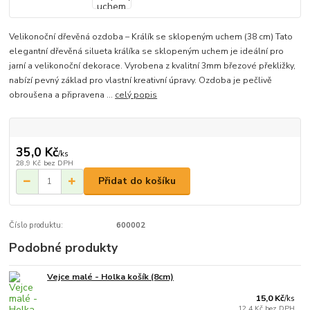
Velikonoční dřevěná ozdoba – Králík se sklopeným uchem (38 cm) Tato
elegantní dřevěná silueta králíka se sklopeným uchem je ideální pro
jarní a velikonoční dekorace. Vyrobena z kvalitní 3mm březové překližky,
nabízí pevný základ pro vlastní kreativní úpravy. Ozdoba je pečlivě
obroušena a připravena ...
celý popis
35,0 Kč
/
ks
28,9 Kč
bez DPH
Přidat do košíku
Číslo produktu:
600002
Podobné produkty
Vejce malé - Holka košík (8cm)
15,0 Kč
/
ks
12,4 Kč
bez DPH