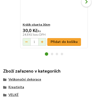
Králík silueta 30cm
Králík silue
30,0 Kč
6,0 Kč
/
ks
/
ks
24,8 Kč
bez DPH
5,0 Kč
bez D
Přidat do košíku
Zboží zařazeno v kategoriích
Velikonoční dekorace
Kreativita
VELKÉ