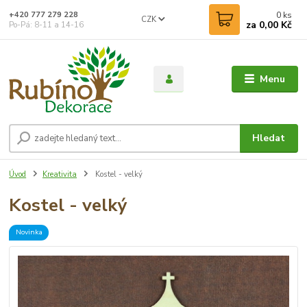
0
ks
+420 777 279 228
CZK
za
0,00 Kč
Po-Pá: 8-11 a 14-16
Menu
Hledat
Úvod
Kreativita
Kostel - velký
Kostel - velký
Novinka