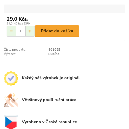
29,0 Kč
/
ks
24,0 Kč
bez DPH
Přidat do košíku
Číslo produktu:
801025
Výrobce:
Rubíno
Každý náš výrobek je originál
Většinový podíl ruční práce
Vyrobeno v České republice