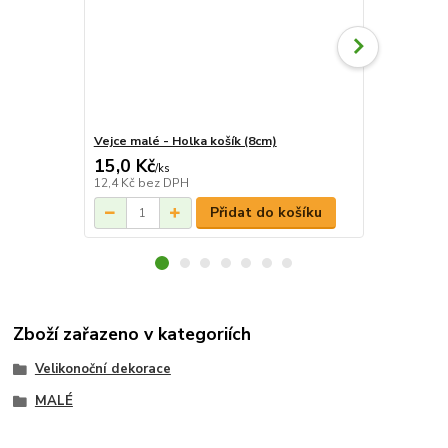
Vejce malé - Holka košík (8cm)
Vejce malé -
15,0 Kč
15,0 Kč
/
ks
/
k
12,4 Kč
bez DPH
12,4 Kč
bez 
Přidat do košíku
Zboží zařazeno v kategoriích
Velikonoční dekorace
MALÉ