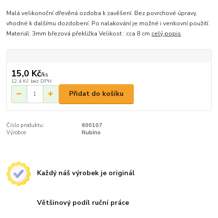
Malá velikonoční dřevěná ozdoba k zavěšení. Bez povrchové úpravy,
vhodné k dalšímu dozdobení. Po nalakování je možné i venkovní použití.
Materiál: 3mm březová překližka Velikost : cca 8 cm
celý popis
15,0 Kč
/
ks
12,4 Kč
bez DPH
Přidat do košíku
Číslo produktu:
600107
Výrobce:
Rubíno
Každý náš výrobek je originál
Většinový podíl ruční práce