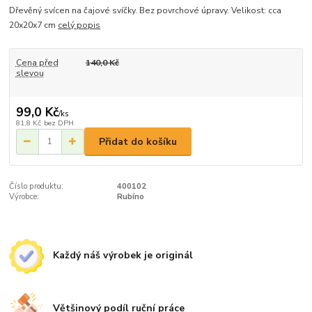
Dřevěný svícen na čajové svíčky. Bez povrchové úpravy. Velikost: cca
20x20x7 cm
celý popis
Cena před
140,0 Kč
slevou
99,0 Kč
/
ks
81,8 Kč
bez DPH
Přidat do košíku
Číslo produktu:
400102
Výrobce:
Rubíno
Každý náš výrobek je originál
Většinový podíl ruční práce