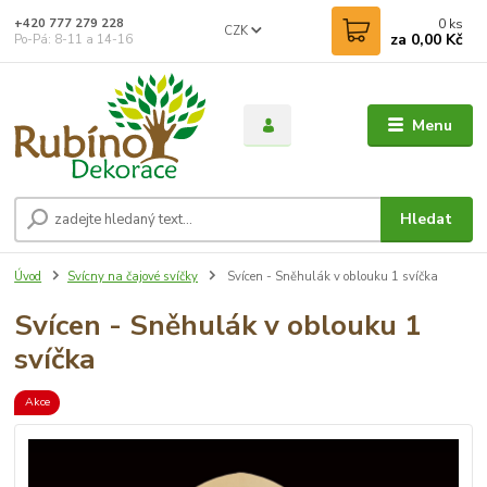
0
ks
+420 777 279 228
CZK
za
0,00 Kč
Po-Pá: 8-11 a 14-16
Menu
Hledat
Úvod
Svícny na čajové svíčky
Svícen - Sněhulák v oblouku 1 svíčka
Svícen - Sněhulák v oblouku 1
svíčka
Akce