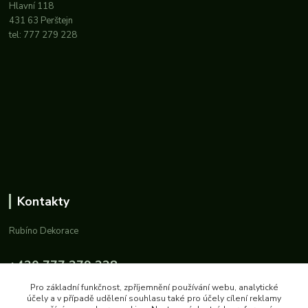
Hlavní 118
431 63 Perštejn
tel: 777 279 228
Kontakty
Rubíno Dekorace
+420 777 279 228
Po-Pá: 8-11 a 14-16
Pro základní funkčnost, zpříjemnění používání webu, analytické
účely a v případě udělení souhlasu také pro účely cílení reklamy
info@rubino.cz