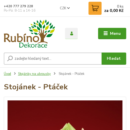
0
ks
+420 777 279 228
CZK
za
0,00 Kč
Po-Pá: 8-11 a 14-16
Menu
Hledat
Úvod
Stojánky na ubrousky
Stojánek - Ptáček
Stojánek - Ptáček