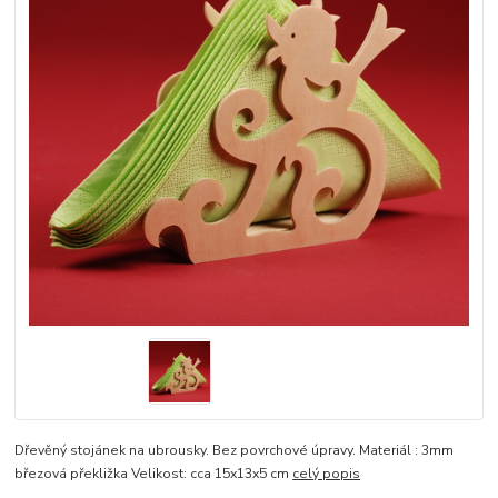
Dřevěný stojánek na ubrousky. Bez povrchové úpravy. Materiál : 3mm
březová překližka Velikost: cca 15x13x5 cm
celý popis