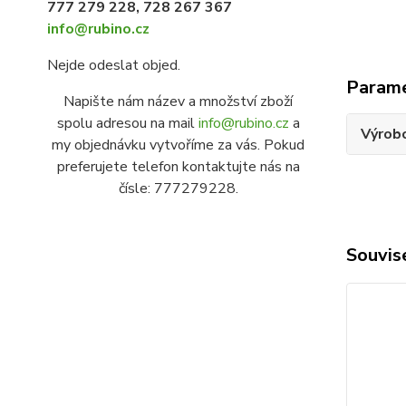
777 279 228, 728 267 367
info@rubino.cz
Nejde odeslat objed.
Param
Napište nám název a množství zboží
spolu adresou na mail
info@rubino.cz
a
Výrob
my objednávku vytvoříme za vás. Pokud
preferujete telefon kontaktujte nás na
čísle: 777279228.
Souvise