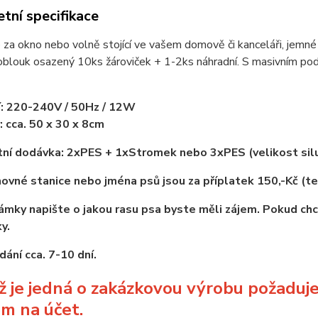
tní specifikace
za okno nebo volně stojící ve vašem domově či kanceláři, jemné 
blouk osazený 10ks žároviček + 1-2ks náhradní. S masivním pod
í: 220-240V / 50Hz / 12W
 cca. 50 x 30 x 8cm
ní dodávka: 2xPES + 1xStromek nebo 3xPES (velikost sil
ovné stanice nebo jména psů jsou za příplatek 150,-Kč (te
mky napište o jakou rasu psa byste měli zájem. Pokud chc
y.
ání cca. 7-10 dní.
ož je jedná o zakázkovou výrobu požadu
m na účet.