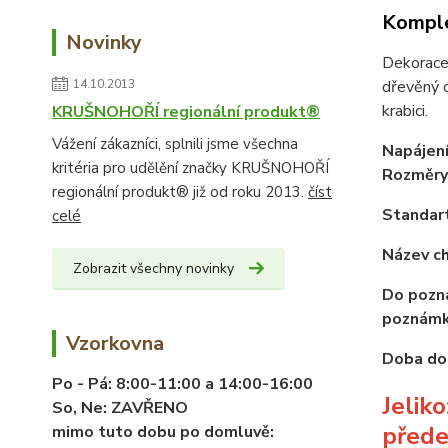
Komple
Novinky
Dekorace 
14.10.2013
dřevěný o
krabici.
KRUŠNOHOŘÍ regionální produkt®
Vážení zákazníci, splnili jsme všechna
Napájen
kritéria pro udělění značky KRUŠNOHOŘÍ
Rozměry:
regionální produkt® již od roku 2013.
číst
Standart
celé
Název ch
Zobrazit všechny novinky
Do pozná
poznámk
Vzorkovna
Doba dod
Po - Pá:
8:00-11:00 a 14:00-16:00
Jelik
So, Ne:
ZAVŘENO
přede
mimo tuto dobu po domluvě: