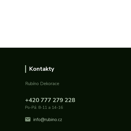
Kontakty
Rubíno Dekorace
+420 777 279 228
Po-Pá: 8-11 a 14-16
info@rubino.cz