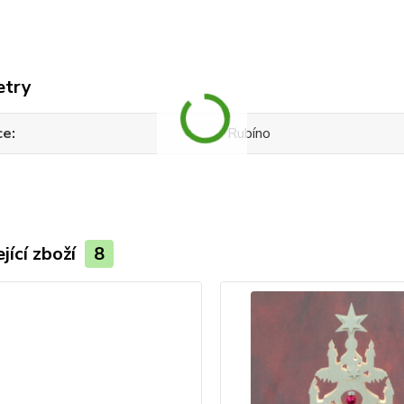
etry
ce
Rubíno
jící zboží
8