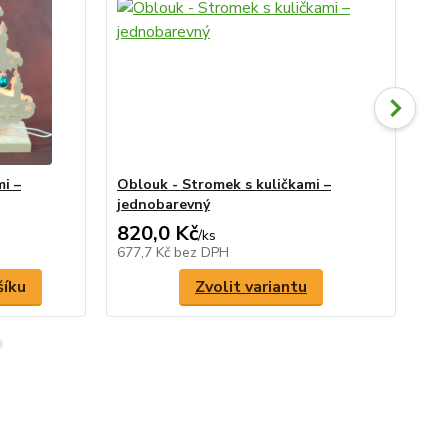
i –
Oblouk - Stromek s kuličkami –
Obl
jednobarevný
820,0 Kč
75
/
ks
677,7 Kč
bez DPH
61
šíku
Zvolit variantu