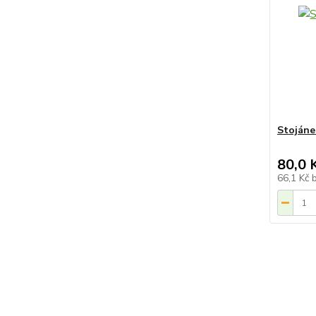
Stojáne
80,0 
66,1 Kč