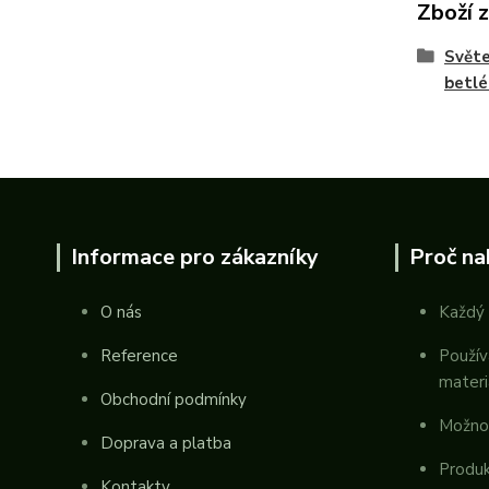
Zboží 
Světe
betl
Informace pro zákazníky
Proč na
O nás
Každý 
Reference
Použív
materi
Obchodní podmínky
Možno
Doprava a platba
Produk
Kontakty