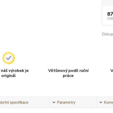
87
719
Číslo p
 náš výrobek je
Většinový podíl ruční
V
originál
práce
etní specifikace
Parametry
Kome