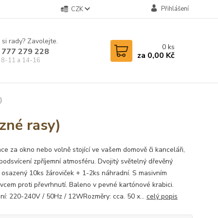
Přihlášení
CZK
 si rady? Zavolejte.
0
ks
 777 279 228
za
0,00 Kč
 8-11 a 14-16
)
zné rasy)
ce za okno nebo volně stojící ve vašem domově či kanceláři,
podsvícení zpříjemní atmosféru. Dvojitý světelný dřevěný
 osazený 10ks žároviček + 1-2ks náhradní. S masivním
vcem proti převrhnutí. Baleno v pevné kartónové krabici.
ní: 220-240V / 50Hz / 12WRozměry: cca. 50 x...
celý popis