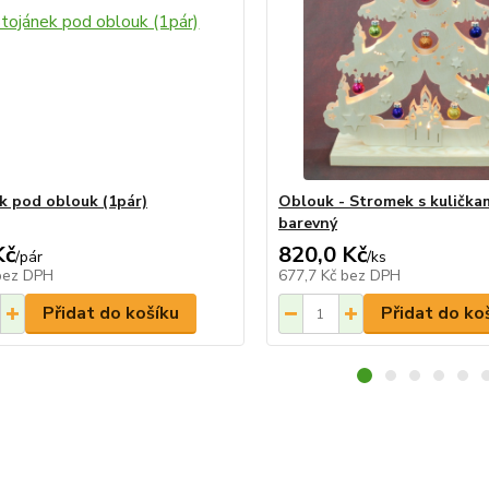
k pod oblouk (1pár)
Oblouk - Stromek s kuličkam
barevný
Kč
820,0 Kč
/
pár
/
ks
bez DPH
677,7 Kč
bez DPH
Přidat do košíku
Přidat do ko