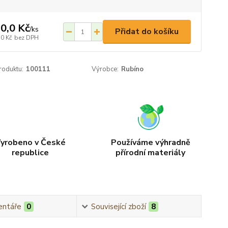
0,0 Kč
/
ks
Přidat do košíku
,0 Kč
bez DPH
roduktu:
100111
Výrobce:
Rubíno
yrobeno v České
Používáme výhradně
republice
přírodní materiály
ntáře
0
Související zboží
8