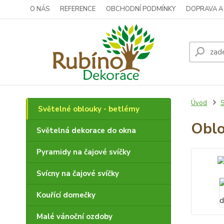
O NÁS
REFERENCE
OBCHODNÍ PODMÍNKY
DOPRAVA A
Úvod
S
Světelné oblouky - betlémy
Oblo
Světelná dekorace do okna
Pyramidy na čajové svíčky
Svícny na čajové svíčky
Kouřící domečky
Malé vánoční ozdoby