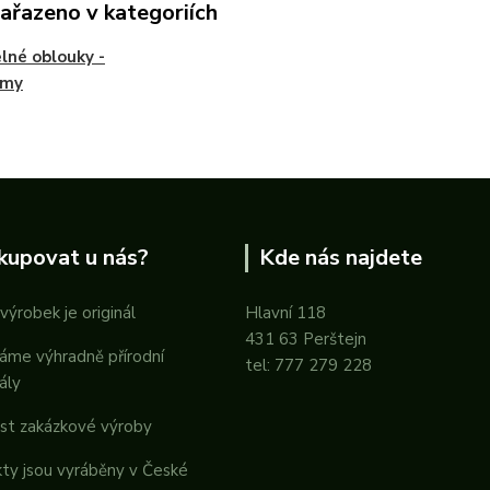
zařazeno v kategoriích
lné oblouky -
émy
kupovat u nás?
Kde nás najdete
výrobek je originál
Hlavní 118
431 63 Perštejn
áme výhradně přírodní
tel: 777 279 228
ály
st zakázkové výroby
ty jsou vyráběny v České