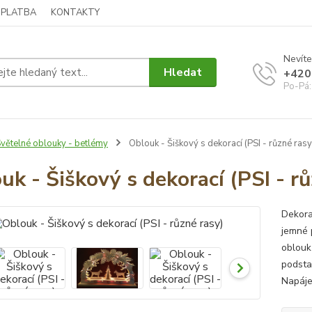
 PLATBA
KONTAKTY
Nevíte
Hledat
+420
Po-Pá:
větelné oblouky - betlémy
Oblouk - Šiškový s dekorací (PSI - různé rasy
uk - Šiškový s dekorací (PSI - rů
Dekora
jemné 
oblouk
podsta
Napáje