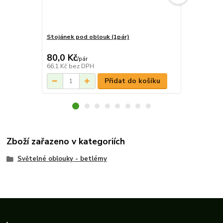
Stojánek pod oblouk (1pár)
Oblouk - St
80,0 Kč
820,0 Kč
/
pár
66,1 Kč
bez DPH
677,7 Kč
bez
Přidat do košíku
Zboží zařazeno v kategoriích
Světelné oblouky - betlémy