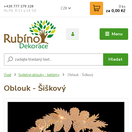
0
ks
+420 777 279 228
CZK
za
0,00 Kč
Po-Pá: 8-11 a 14-16
Menu
Hledat
Úvod
Světelné oblouky - betlémy
Oblouk - Šiškový
Oblouk - Šiškový