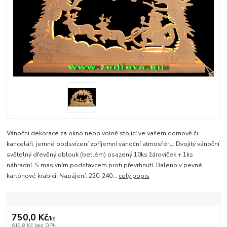
Vánoční dekorace za okno nebo volně stojící ve vašem domově či
kanceláři, jemné podsvícení zpříjemní vánoční atmosféru. Dvojitý vánoční
světelný dřevěný oblouk (betlém) osazený 10ks žároviček + 1ks
náhradní. S masivním podstavcem proti převrhnutí. Baleno v pevné
kartónové krabici. Napájení: 220-240...
celý popis
750,0 Kč
/
ks
619,8 Kč
bez DPH